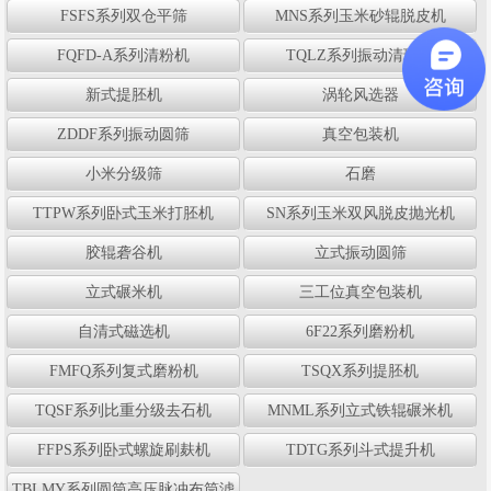
FSFS系列双仓平筛
MNS系列玉米砂辊脱皮机
FQFD-A系列清粉机
TQLZ系列振动清理筛
新式提胚机
涡轮风选器
ZDDF系列振动圆筛
真空包装机
小米分级筛
石磨
TTPW系列卧式玉米打胚机
SN系列玉米双风脱皮抛光机
胶辊砻谷机
立式振动圆筛
立式碾米机
三工位真空包装机
自清式磁选机
6F22系列磨粉机
FMFQ系列复式磨粉机
TSQX系列提胚机
TQSF系列比重分级去石机
MNML系列立式铁辊碾米机
FFPS系列卧式螺旋刷麸机
TDTG系列斗式提升机
TBLMY系列圆筒高压脉冲布筒滤