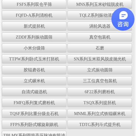
FSFS系列双仓平筛
MNS系列玉米砂辊脱皮机
FQFD-A系列清粉机
TQLZ系列振动清理筛
新式提胚机
涡轮风选器
ZDDF系列振动圆筛
真空包装机
小米分级筛
石磨
TTPW系列卧式玉米打胚机
SN系列玉米双风脱皮抛光机
胶辊砻谷机
立式振动圆筛
立式碾米机
三工位真空包装机
自清式磁选机
6F22系列磨粉机
FMFQ系列复式磨粉机
TSQX系列提胚机
TQSF系列比重分级去石机
MNML系列立式铁辊碾米机
FFPS系列卧式螺旋刷麸机
TDTG系列斗式提升机
TBLMY系列圆筒高压脉冲布筒滤