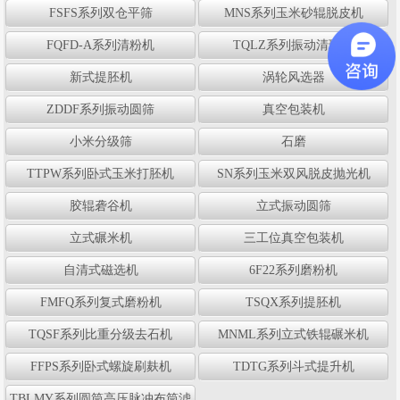
FSFS系列双仓平筛
MNS系列玉米砂辊脱皮机
FQFD-A系列清粉机
TQLZ系列振动清理筛
新式提胚机
涡轮风选器
ZDDF系列振动圆筛
真空包装机
小米分级筛
石磨
TTPW系列卧式玉米打胚机
SN系列玉米双风脱皮抛光机
胶辊砻谷机
立式振动圆筛
立式碾米机
三工位真空包装机
自清式磁选机
6F22系列磨粉机
FMFQ系列复式磨粉机
TSQX系列提胚机
TQSF系列比重分级去石机
MNML系列立式铁辊碾米机
FFPS系列卧式螺旋刷麸机
TDTG系列斗式提升机
TBLMY系列圆筒高压脉冲布筒滤