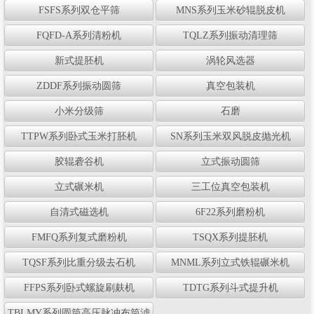
FSFS系列双仓平筛
MNS系列玉米砂辊脱皮机
FQFD-A系列清粉机
TQLZ系列振动清理筛
新式提胚机
涡轮风选器
ZDDF系列振动圆筛
真空包装机
小米分级筛
石磨
TTPW系列卧式玉米打胚机
SN系列玉米双风脱皮抛光机
胶辊砻谷机
立式振动圆筛
立式碾米机
三工位真空包装机
自清式磁选机
6F22系列磨粉机
FMFQ系列复式磨粉机
TSQX系列提胚机
TQSF系列比重分级去石机
MNML系列立式铁辊碾米机
FFPS系列卧式螺旋刷麸机
TDTG系列斗式提升机
TBLMY系列圆筒高压脉冲布筒滤